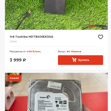
1тб Toshiba HDTB410EK3AA
Сочи
Рассрочка от
438 ₽/мес.
Бонус:
80 баллов
3 999
₽
Купить
Акция