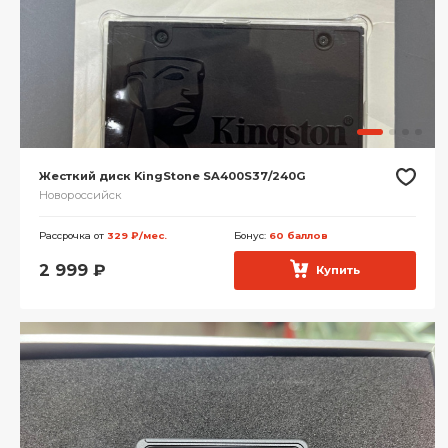
Жесткий диск KingStone SA400S37/240G
Новороссийск
Рассрочка от
329 ₽/мес.
Бонус:
60 баллов
2 999
₽
Купить