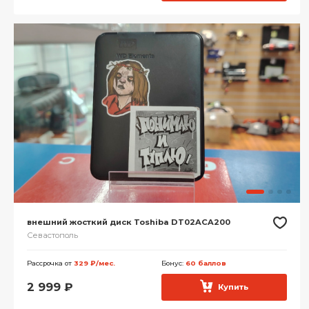
внешний жосткий диск Toshiba DT02ACA200
Севастополь
Рассрочка от
329 ₽/мес.
Бонус:
60 баллов
2 999
₽
Купить