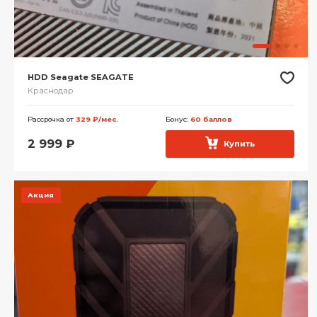
HDD Seagate SEAGATE
Краснодар
Рассрочка от
329 ₽/мес.
Бонус:
60 баллов
2 999
₽
Купить
Акция