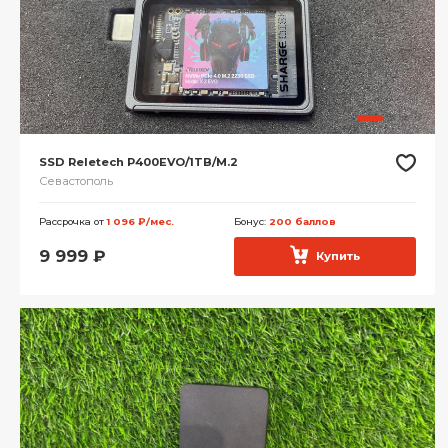
SSD Reletech P400EVO/1TB/M.2
Севастополь
Рассрочка от
1 096 ₽/мес.
Бонус:
200 баллов
9 999
₽
Купить