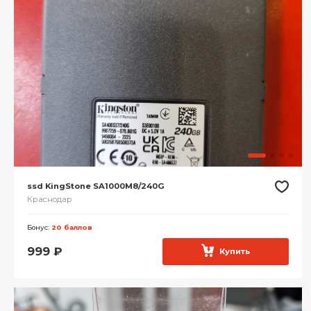
ssd KingStone SA1000M8/240G
Краснодар
Бонус:
20 баллов
999
₽
Купить