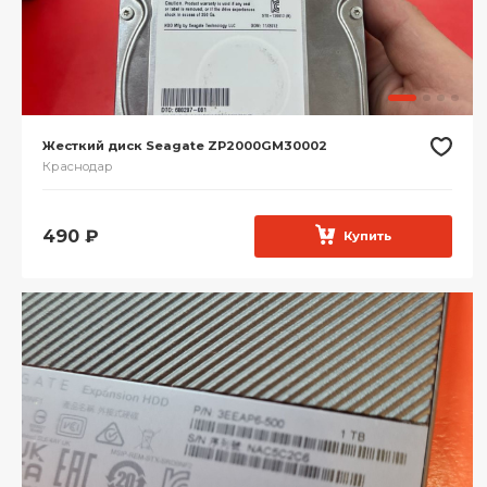
Жесткий диск Seagate ZP2000GM30002
Краснодар
490
₽
Купить