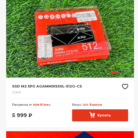
SSD M2 XPG AGAMMIXS50L-512G-CS
Сочи
Рассрочка от
658 ₽/мес.
Бонус:
120 баллов
5 999
₽
Купить