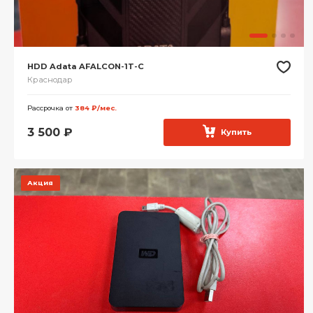
HDD Adata AFALCON-1T-C
Краснодар
Рассрочка от
384 ₽/мес.
3 500
₽
Купить
Акция