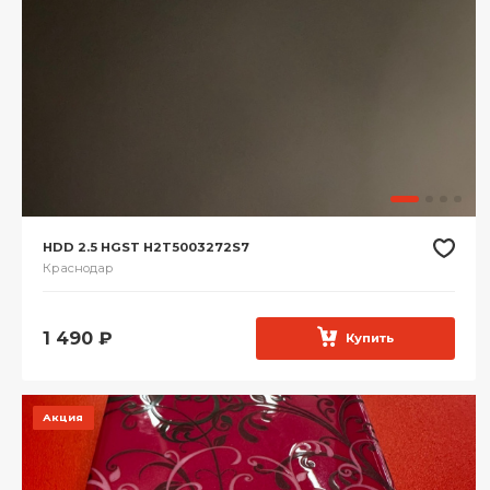
HDD 2.5 HGST H2T5003272S7
Краснодар
1 490
₽
Купить
Акция