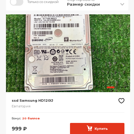
Только со скидкой
Размер скидки
ssd Samsung HD120IJ
Евпатория
Бонус:
20 баллов
999
₽
Купить