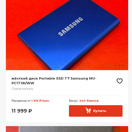
жёсткий диск Portable SSD T7 Samsung MU-
PC1T0K/WW
Севастополь
Рассрочка от
1 316 ₽/мес.
Бонус:
240 баллов
11 999
₽
Купить