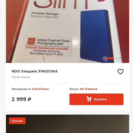
HDD Seagate 3160215AS
Краснодар
Рассрочка от
329 ₽/мес.
Бонус:
60 баллов
2 999
₽
Купить
Акция