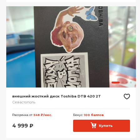
внешний жосткий диск Toshiba DTB 420 2T
Севастополь
Рассрочка от
548 ₽/мес.
Бонус:
100 баллов
4 999
₽
Купить