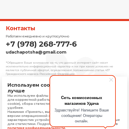
Контакты
Работаем ежедневно и круглосуточно
+7 (978) 268-777-6
udachapotsha@gmail.com
*Обращаем Ваше внимание на то, что данный интернет-сайт носит
исключительно информационный характер и ни при каких условиях не
является публичной офертой, определяемой положениями cтатьи 437
Гражданского кодекса Российской Федерации.
Используем cookie, чтобы сайт работал
© 2025 «Удача» | Франчайзинговая сеть
лучше
комиссионных магазинов
Мы используем файлы cookie, Яндекс Метрику и 1С-Битрикс
Cеть комиссионных
Политика конфиденциальности
для корректной работы сайта (технически необходимые
магазинов Удача
Присоединяйтесь
cookie), сбора статистики, чтобы сайт работал быстрее и
удобнее.
Здравствуйте! Напишите Ваше
Нажимая «Принять», вы соглашаетесь на обработку: типа,
сообщение! Операторы
версии операционной системы и браузера, технических
характеристик устройства, технические данные, необходимые
онлайн.
Скачать приложение
для статистики. Подробную информацию Вы можете найти в
политике конфиденциальности
.