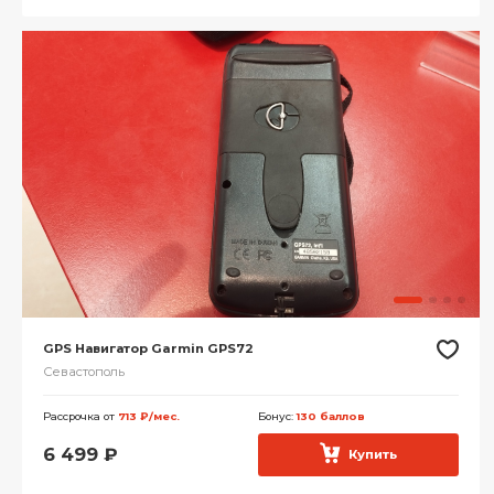
GPS Навигатор Garmin GPS72
Севастополь
Рассрочка от
713 ₽/мес.
Бонус:
130 баллов
6 499
₽
Купить