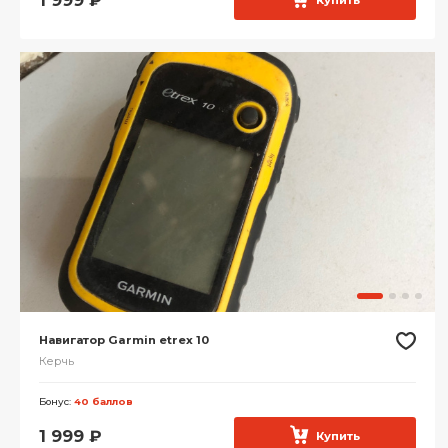
1 999
₽
Купить
Навигатор Garmin etrex 10
Керчь
Бонус:
40 баллов
1 999
₽
Купить