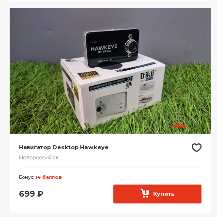
Навигатор Desktop Hawkeye
Новороссийск
Бонус:
14 баллов
699
₽
Купить