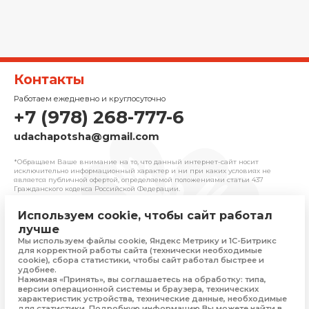
Контакты
Работаем ежедневно и круглосуточно
+7 (978) 268-777-6
udachapotsha@gmail.com
*Обращаем Ваше внимание на то, что данный интернет-сайт носит
исключительно информационный характер и ни при каких условиях не
является публичной офертой, определяемой положениями cтатьи 437
Гражданского кодекса Российской Федерации.
Используем cookie, чтобы сайт работал
© 2025 «Удача» | Франчайзинговая сеть
лучше
комиссионных магазинов
Мы используем файлы cookie, Яндекс Метрику и 1С-Битрикс
Политика конфиденциальности
для корректной работы сайта (технически необходимые
Присоединяйтесь
cookie), сбора статистики, чтобы сайт работал быстрее и
удобнее.
Нажимая «Принять», вы соглашаетесь на обработку: типа,
версии операционной системы и браузера, технических
характеристик устройства, технические данные, необходимые
Скачать приложение
для статистики. Подробную информацию Вы можете найти в