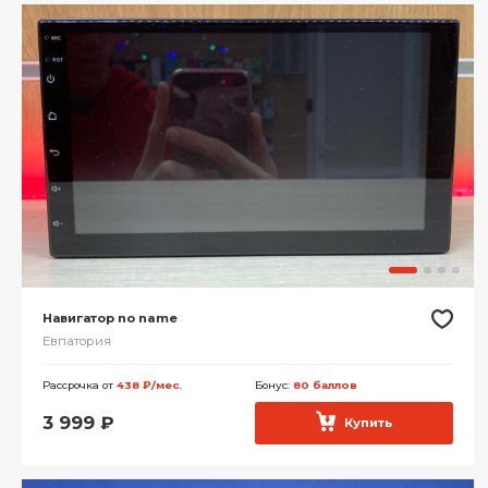
Навигатор no name
Евпатория
Рассрочка от
438 ₽/мес.
Бонус:
80 баллов
3 999
₽
Купить